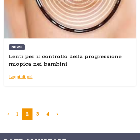
NEWS
Lenti per il controllo della progressione
miopica nei bambini
Leggi di più
‹
1
2
3
4
›